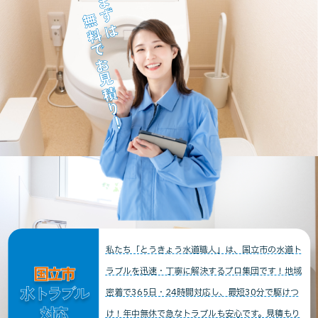
まずは
無料でお見積り！
私たち「とうきょう水道職人」は、国立市の水道ト
国立市
ラブルを迅速・丁寧に解決するプロ集団です！地域
水トラブル
密着で365日・24時間対応し、最短30分で駆けつ
対応
け！年中無休で急なトラブルも安心です。見積もり