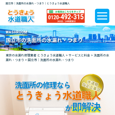
国立市｜洗面所の水漏れ・つまり｜とうきょう水道職人
WASHROOM
国立市の洗面所の水漏れ・つまり
東京の水漏れ修理業者 とうきょう水道職人
>
サービスと料金
>
洗面所の水
漏れ・つまり
>
国立市｜洗面所の水漏れ・つまり
洗面所の修理なら
とうきょう水道職人
即解決
が