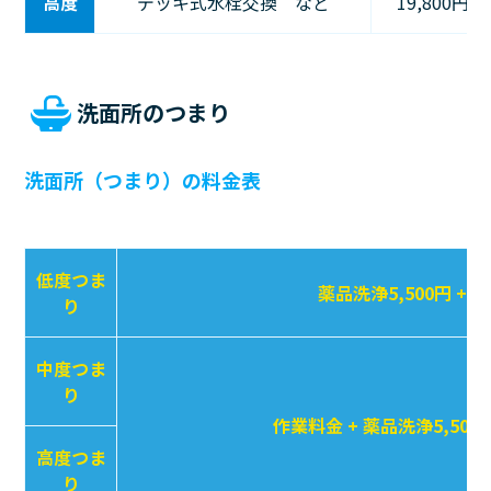
高度
デッキ式水栓交換 など
19,800円〜
洗面所のつまり
洗面所（つまり）の料金表
低度つま
薬品洗浄5,500円 + 
り
中度つま
り
作業料金 + 薬品洗浄5,500
高度つま
り