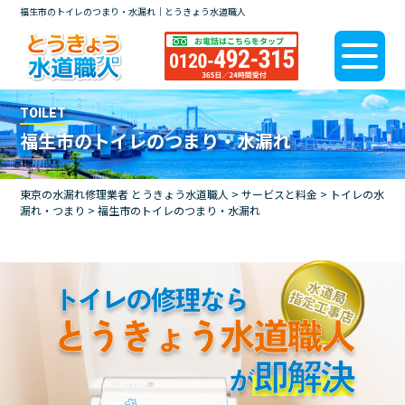
福生市のトイレのつまり・水漏れ｜とうきょう水道職人
TOILET
福生市のトイレのつまり・水漏れ
東京の水漏れ修理業者 とうきょう水道職人
>
サービスと料金
>
トイレの水
漏れ・つまり
>
福生市のトイレのつまり・水漏れ
トイレの修理なら
とうきょう水道職人
即解決
が