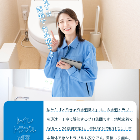
まずは
無料でお見積り！
私たち「とうきょう水道職人」は、の水道トラブル
トイレ
を迅速・丁寧に解決するプロ集団です！地域密着で
トラブル
365日・24時間対応し、最短30分で駆けつけ！年
対応
中無休で急なトラブルも安心です。見積もり無料、