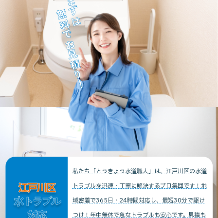
まずは
無料でお見積り！
私たち「とうきょう水道職人」は、江戸川区の水道
江戸川区
トラブルを迅速・丁寧に解決するプロ集団です！地
水トラブル
域密着で365日・24時間対応し、最短30分で駆け
対応
つけ！年中無休で急なトラブルも安心です。見積も