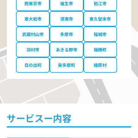
西東京市
福生市
狛江市
東大和市
清瀬市
東久留米市
武蔵村山市
多摩市
稲城市
羽村市
あきる野市
瑞穂町
日の出町
奥多摩町
檜原村
サービスー内容