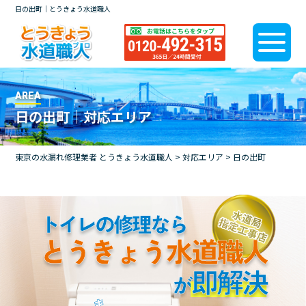
日の出町｜とうきょう水道職人
AREA
日の出町｜対応エリア
東京の水漏れ修理業者 とうきょう水道職人
>
対応エリア
>
日の出町
トイレの修理なら
とうきょう水道職人
即解決
が