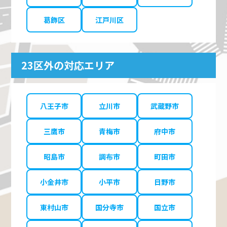
葛飾区
江戸川区
23区外の対応エリア
八王子市
立川市
武蔵野市
三鷹市
青梅市
府中市
昭島市
調布市
町田市
小金井市
小平市
日野市
東村山市
国分寺市
国立市