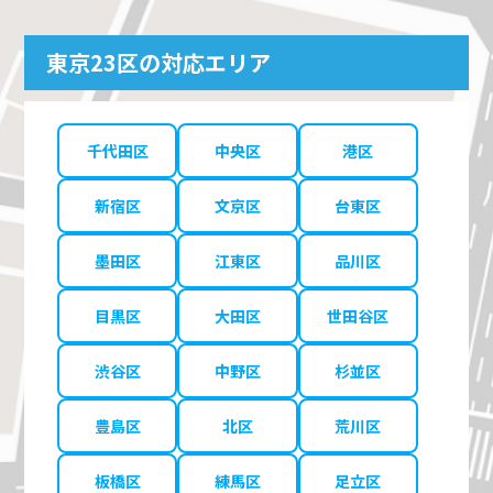
東京23区の対応エリア
千代田区
中央区
港区
新宿区
文京区
台東区
墨田区
江東区
品川区
目黒区
大田区
世田谷区
渋谷区
中野区
杉並区
豊島区
北区
荒川区
板橋区
練馬区
足立区