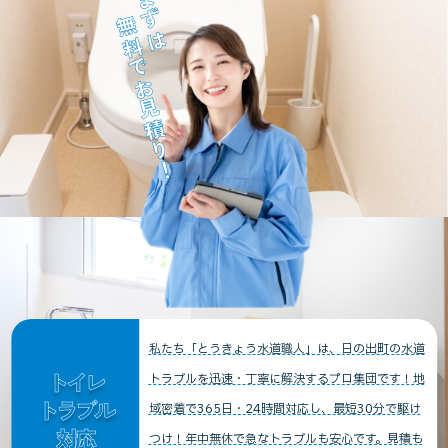
まずは
無料でお見積り！
私たち「とうきょう水道職人」は、日の出町の水道
トイレ
トラブルを迅速・丁寧に解決するプロ集団です！地
トラブル
域密着で365日・24時間対応し、最短30分で駆け
対応
つけ！年中無休で急なトラブルも安心です。見積も