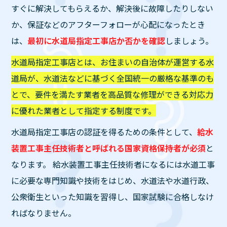
すぐに解決してもらえるか、解決後に故障したりしない
か、保証などのアフターフォローが心配になったとき
は、
最初に水道局指定工事店か否かを確認
しましょう。
水道局指定工事店とは、お住まいの自治体が運営する水
道局が、水道法などに基づく全国統一の厳格な基準のも
とで、要件を満たす業者を高品質な修理ができる対応力
に優れた業者として指定する制度です。
水道局指定工事店の認証を得るための条件として、
給水
装置工事主任技術者と呼ばれる国家資格保持者が必須
と
なります。 給水装置工事主任技術者になるには水道工事
に必要な専門知識や技術をはじめ、水道法や水道行政、
公衆衛生といった知識を習得し、国家試験に合格しなけ
ればなりません。