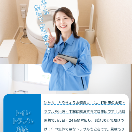
まずは
無料でお見積り！
私たち「とうきょう水道職人」は、町田市の水道ト
トイレ
ラブルを迅速・丁寧に解決するプロ集団です！地域
トラブル
密着で365日・24時間対応し、最短30分で駆けつ
対応
け！年中無休で急なトラブルも安心です。見積もり