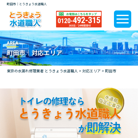
町田市｜とうきょう水道職人
AREA
町田市｜対応エリア
東京の水漏れ修理業者 とうきょう水道職人
>
対応エリア
>
町田市
トイレの修理なら
とうきょう水道職人
即解決
が