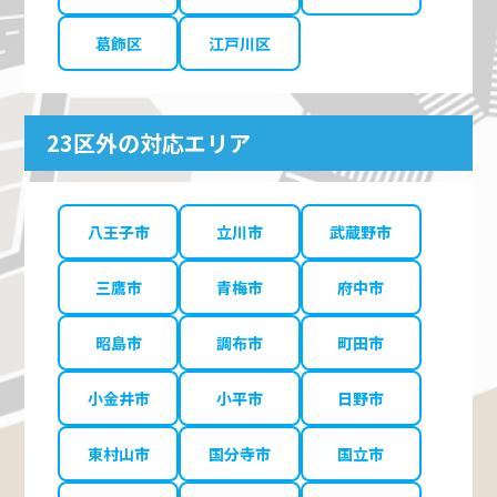
葛飾区
江戸川区
23区外の対応エリア
八王子市
立川市
武蔵野市
三鷹市
青梅市
府中市
昭島市
調布市
町田市
小金井市
小平市
日野市
東村山市
国分寺市
国立市