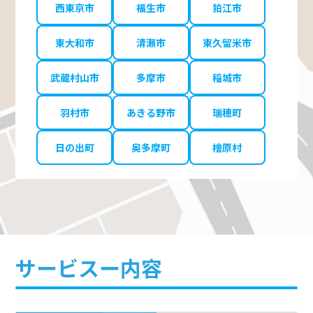
西東京市
福生市
狛江市
東大和市
清瀬市
東久留米市
武蔵村山市
多摩市
稲城市
羽村市
あきる野市
瑞穂町
日の出町
奥多摩町
檜原村
サービスー内容