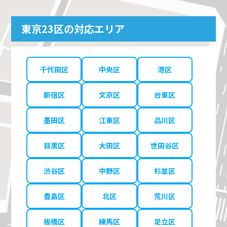
東京23区の対応エリア
千代田区
中央区
港区
新宿区
文京区
台東区
墨田区
江東区
品川区
目黒区
大田区
世田谷区
渋谷区
中野区
杉並区
豊島区
北区
荒川区
板橋区
練馬区
足立区