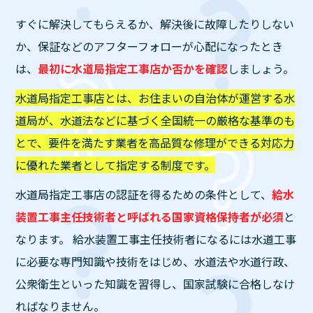
すぐに解決してもらえるか、解決後に故障したりしない
か、保証などのアフターフォローが心配になったとき
は、
最初に水道局指定工事店か否かを確認
しましょう。
水道局指定工事店とは、お住まいの自治体が運営する水
道局が、水道法などに基づく全国統一の厳格な基準のも
とで、要件を満たす業者を高品質な修理ができる対応力
に優れた業者として指定する制度です。
水道局指定工事店の認証を得るための条件として、
給水
装置工事主任技術者と呼ばれる国家資格保持者が必須
と
なります。 給水装置工事主任技術者になるには水道工事
に必要な専門知識や技術をはじめ、水道法や水道行政、
公衆衛生といった知識を習得し、国家試験に合格しなけ
ればなりません。