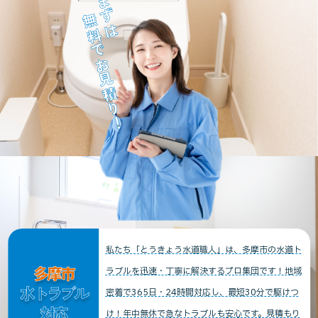
まずは
無料でお見積り！
私たち「とうきょう水道職人」は、多摩市の水道ト
多摩市
ラブルを迅速・丁寧に解決するプロ集団です！地域
水トラブル
密着で365日・24時間対応し、最短30分で駆けつ
対応
け！年中無休で急なトラブルも安心です。見積もり