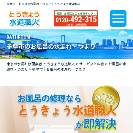
多摩市｜お風呂の水漏れ・つまり｜とうきょう水道職人
BATHROOM
多摩市のお風呂の水漏れ・つまり
東京の水漏れ修理業者 とうきょう水道職人
>
サービスと料金
>
お風呂の水
漏れ・つまり
>
多摩市｜お風呂の水漏れ・つまり
お風呂の修理なら
とうきょう水道職人
即解決
が