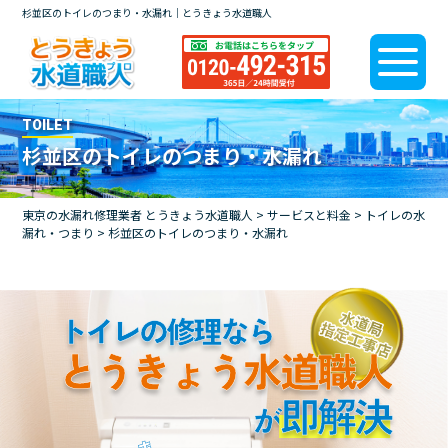
杉並区のトイレのつまり・水漏れ｜とうきょう水道職人
TOILET
杉並区のトイレのつまり・水漏れ
東京の水漏れ修理業者 とうきょう水道職人
>
サービスと料金
>
トイレの水
漏れ・つまり
>
杉並区のトイレのつまり・水漏れ
トイレの修理なら
とうきょう水道職人
即解決
が