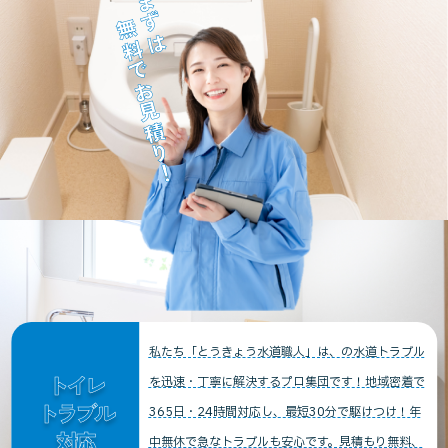
まずは
無料でお見積り！
私たち「とうきょう水道職人」は、の水道トラブル
トイレ
を迅速・丁寧に解決するプロ集団です！地域密着で
トラブル
365日・24時間対応し、最短30分で駆けつけ！年
対応
中無休で急なトラブルも安心です。見積もり無料、