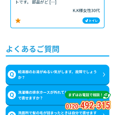
トです。 部品がど […]
K.K様
女性
30代
トイレ
よくあるご質問
給湯器のお湯がぬるい気がします。故障でしょう
か？
洗濯機の排水ホースが外れてしまいました。自分
で直せますか？
洗面所で髪の毛が詰まったときは自分で直せます