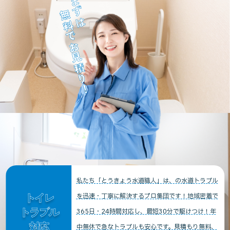
まずは
無料でお見積り！
私たち「とうきょう水道職人」は、の水道トラブル
トイレ
を迅速・丁寧に解決するプロ集団です！地域密着で
トラブル
365日・24時間対応し、最短30分で駆けつけ！年
対応
中無休で急なトラブルも安心です。見積もり無料、