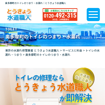
奥多摩町のトイレのつまり・水漏れ｜とうきょう水道職人
TOILET
奥多摩町のトイレのつまり・水漏れ
東京の水漏れ修理業者 とうきょう水道職人
>
サービスと料金
>
トイレの水
漏れ・つまり
>
奥多摩町のトイレのつまり・水漏れ
トイレの修理なら
とうきょう水道職人
即解決
が