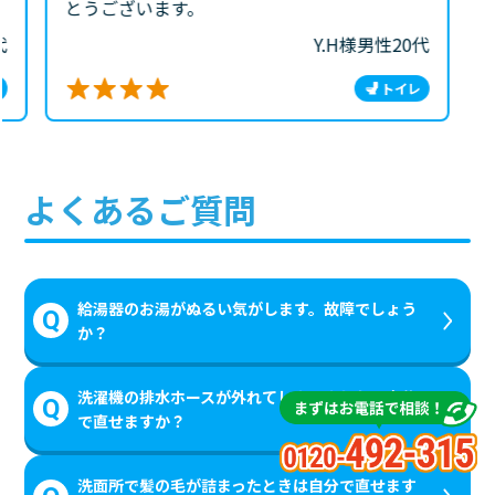
とうございます。
代
Y.H様
男性
20代
トイレ
よくあるご質問
給湯器のお湯がぬるい気がします。故障でしょう
か？
洗濯機の排水ホースが外れてしまいました。自分
で直せますか？
洗面所で髪の毛が詰まったときは自分で直せます