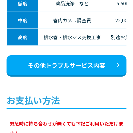
低度
薬品洗浄 など
5,500
中度
管内カメラ調査費
22,00
高度
排水管・排水マス交換工事
別途お見
その他トラブルサービス内容
お支払い方法
緊急時に持ち合わせが無くても下記ご利用いただけま
す！