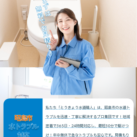
まずは
無料でお見積り！
私たち「とうきょう水道職人」は、昭島市の水道ト
昭島市
ラブルを迅速・丁寧に解決するプロ集団です！地域
水トラブル
密着で365日・24時間対応し、最短30分で駆けつ
対応
け！年中無休で急なトラブルも安心です。見積もり