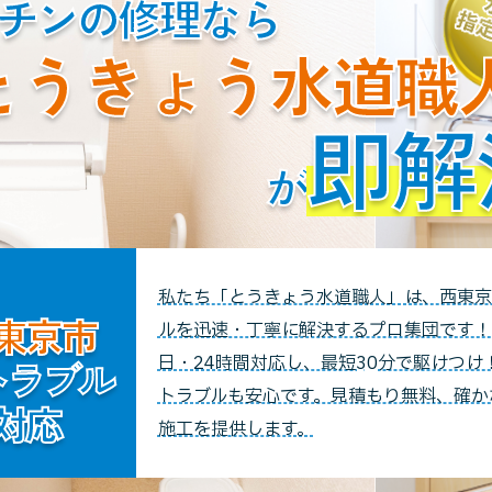
チンの修理なら
とうきょう水道職
即解
が
私たち「とうきょう水道職人」は、西東京
東京市
ルを迅速・丁寧に解決するプロ集団です！
日・24時間対応し、最短30分で駆けつけ
トラブル
トラブルも安心です。見積もり無料、確か
対応
施工を提供します。