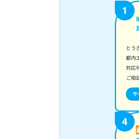
1
とう
都内
対応
ご相
サ
4