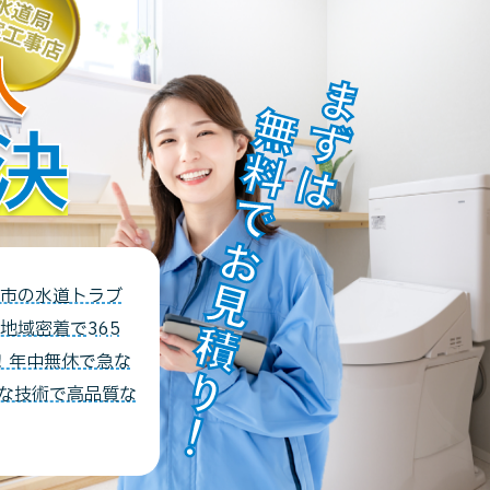
人
無料でお見積り！
まずは
決
市の水道トラブ
地域密着で365
！年中無休で急な
な技術で高品質な