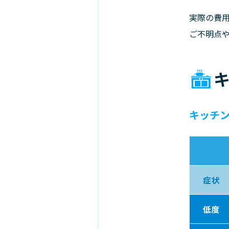
実際の費
ご不明点
キッチ
症状
低度