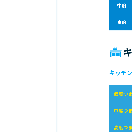
中度
高度
キッチ
低度つ
中度つ
高度つ