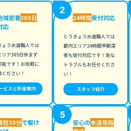
2
地域密着
365日
24時間
受付対応
対応
とうきょう水道職人では
きょう水道職人では
都内エリア24時間早朝深
エリア365日休まず
夜も受付対応です！急な
可能です！お気軽に
トラブルもお任せくださ
談ください！
い！
ービスと料金案内
スタッフ紹介
5
最短30分
で駆け
安心の
水道局指