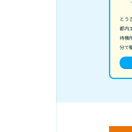
とう
都内
待機
分で