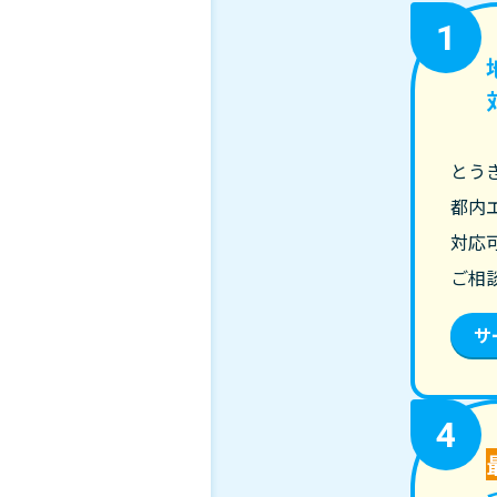
1
とう
都内
対応
ご相
サ
4