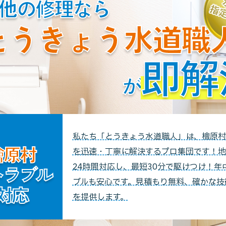
他の修理なら
とうきょう水道職
即解
が
私たち「とうきょう水道職人」は、檜原村
檜原村
を迅速・丁寧に解決するプロ集団です！地
24時間対応し、最短30分で駆けつけ！年
トラブル
ブルも安心です。見積もり無料、確かな技
対応
を提供します。