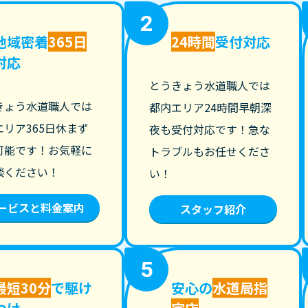
2
地域密着
365日
24時間
受付対応
対応
とうきょう水道職人では
きょう水道職人では
都内エリア24時間早朝深
エリア365日休まず
夜も受付対応です！急な
可能です！お気軽に
トラブルもお任せくださ
談ください！
い！
ービスと料金案内
スタッフ紹介
5
最短30分
で駆け
安心の
水道局指