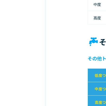
中度
高度
その他
低度つ
中度つ
高度つ