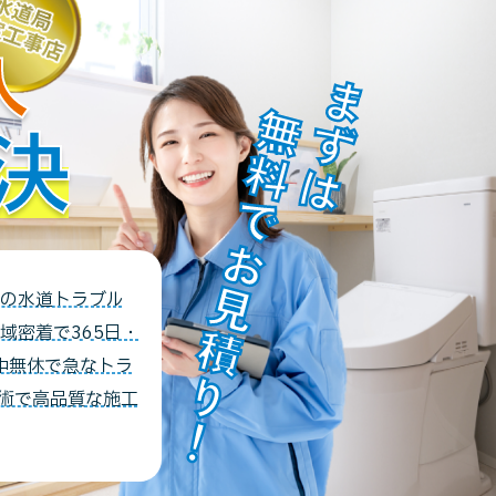
人
無料でお見積り！
まずは
決
の水道トラブル
域密着で365日・
中無休で急なトラ
術で高品質な施工