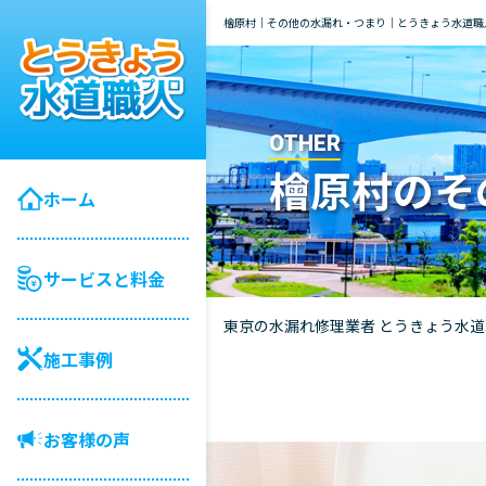
檜原村｜その他の水漏れ・つまり｜とうきょう水道職
OTHER
檜原村のそ
ホーム
サービスと料金
東京の水漏れ修理業者 とうきょう水
施工事例
お客様の声