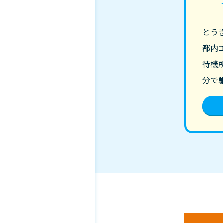
とう
都内
待機
分で