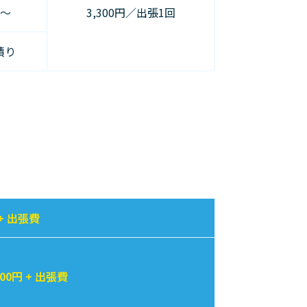
円〜
3,300円／出張1回
積り
+ 出張費
00円 + 出張費