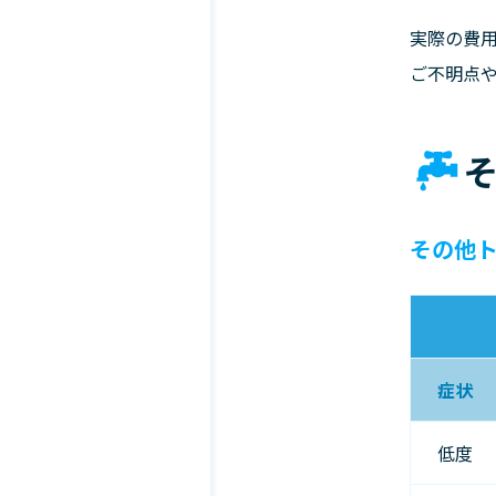
実際の費
ご不明点
その他
症状
低度