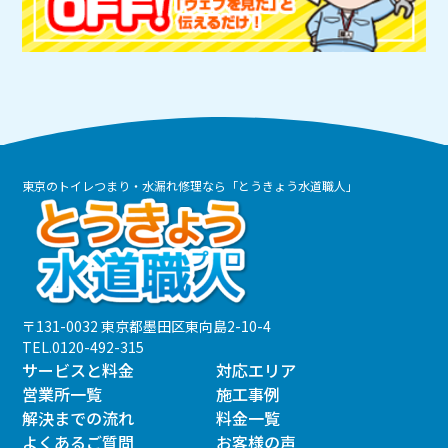
東京のトイレつまり・水漏れ修理なら「とうきょう水道職人」
〒131-0032 東京都墨田区東向島2-10-4
TEL.
0120-492-315
サービスと料金
対応エリア
営業所一覧
施工事例
解決までの流れ
料金一覧
よくあるご質問
お客様の声