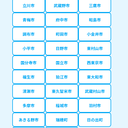
立川市
武蔵野市
三鷹市
青梅市
府中市
昭島市
調布市
町田市
小金井市
小平市
日野市
東村山市
国分寺市
国立市
西東京市
福生市
狛江市
東大和市
清瀬市
東久留米市
武蔵村山市
多摩市
稲城市
羽村市
あきる野市
瑞穂町
日の出町