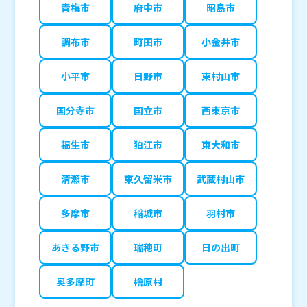
青梅市
府中市
昭島市
調布市
町田市
小金井市
小平市
日野市
東村山市
国分寺市
国立市
西東京市
福生市
狛江市
東大和市
清瀬市
東久留米市
武蔵村山市
多摩市
稲城市
羽村市
あきる野市
瑞穂町
日の出町
奥多摩町
檜原村