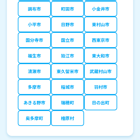
調布市
町田市
小金井市
小平市
日野市
東村山市
国分寺市
国立市
西東京市
福生市
狛江市
東大和市
清瀬市
東久留米市
武蔵村山市
多摩市
稲城市
羽村市
あきる野市
瑞穂町
日の出町
奥多摩町
檜原村