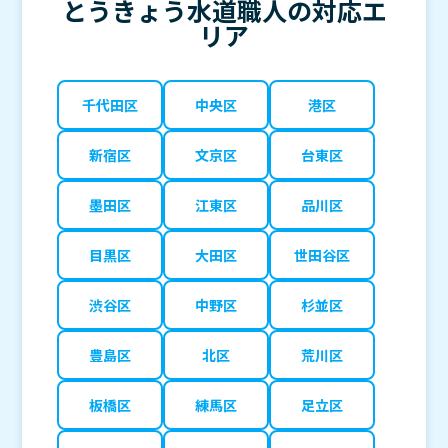
とうきょう水道職人の対応エ
リア
千代田区
中央区
港区
新宿区
文京区
台東区
墨田区
江東区
品川区
目黒区
大田区
世田谷区
渋谷区
中野区
杉並区
豊島区
北区
荒川区
板橋区
練馬区
足立区