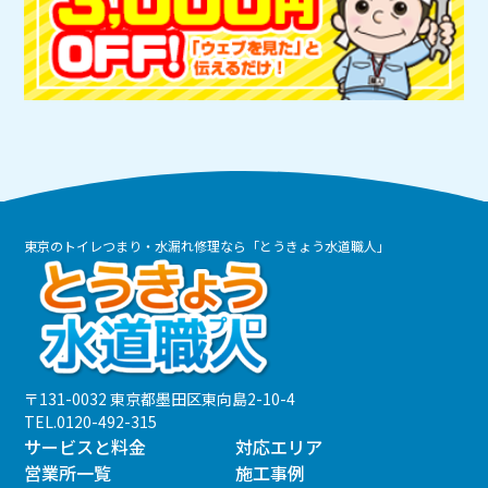
ン
東京のトイレつまり・水漏れ修理なら「とうきょう水道職人」
〒131-0032 東京都墨田区東向島2-10-4
TEL.
0120-492-315
サービスと料金
対応エリア
営業所一覧
施工事例