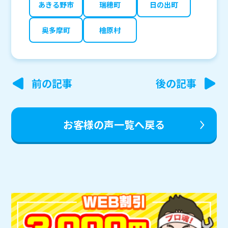
あきる野市
瑞穂町
日の出町
奥多摩町
檜原村
投
前の記事
後の記事
稿
ナ
お客様の声一覧へ戻る
ビ
ゲ
ー
シ
ョ