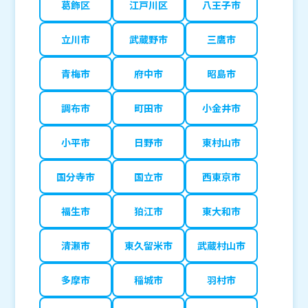
葛飾区
江戸川区
八王子市
立川市
武蔵野市
三鷹市
青梅市
府中市
昭島市
調布市
町田市
小金井市
小平市
日野市
東村山市
国分寺市
国立市
西東京市
福生市
狛江市
東大和市
清瀬市
東久留米市
武蔵村山市
多摩市
稲城市
羽村市