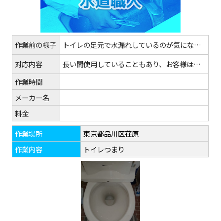
作業前の様子
トイレの足元で水漏れしているのが気にな…
対応内容
長い間使用していることもあり、お客様は…
作業時間
メーカー名
料金
作業場所
東京都品川区荏原
作業内容
トイレつまり