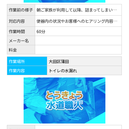
作業前の様子
朝ご家族が利用して以降、詰まってしまい…
対応内容
便器内の状況やお客様へのヒアリング内容…
作業時間
60分
メーカー名
料金
作業場所
大田区蒲田
作業内容
トイレの水漏れ