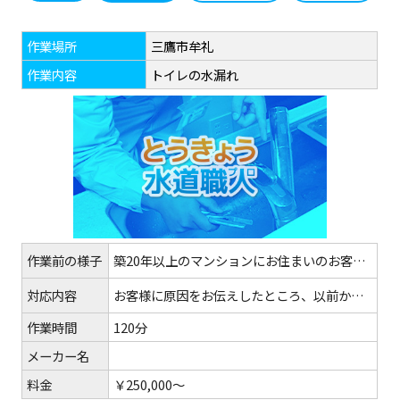
作業場所
三鷹市牟礼
作業内容
トイレの水漏れ
作業前の様子
築20年以上のマンションにお住まいのお客…
対応内容
お客様に原因をお伝えしたところ、以前か…
作業時間
120分
メーカー名
料金
￥250,000～