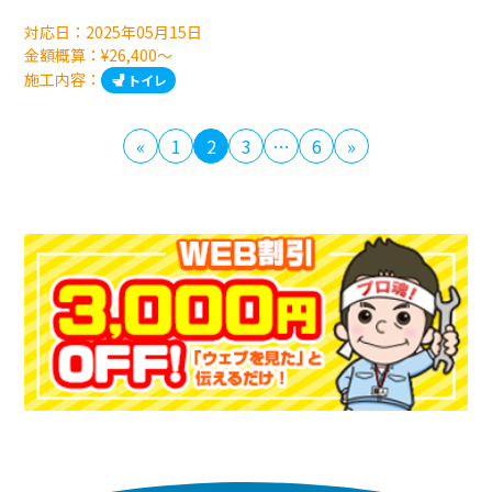
対応日：
2025年05月15日
金額概算：¥26,400～
施工内容：
トイレ
«
1
2
3
…
6
»