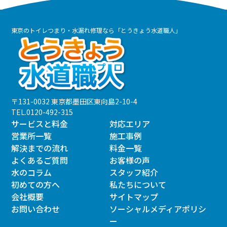
東京のトイレつまり・水漏れ修理なら「とうきょう水道職人」
〒131-0032 東京都墨田区東向島2-10-4
TEL.
0120-492-315
サービスと料金
対応エリア
営業所一覧
施工事例
解決までの流れ
料金一覧
よくあるご質問
お客様の声
水のコラム
スタッフ紹介
初めての方へ
私たちについて
会社概要
サイトマップ
お問い合わせ
ソーシャルメディアポリシ
ー