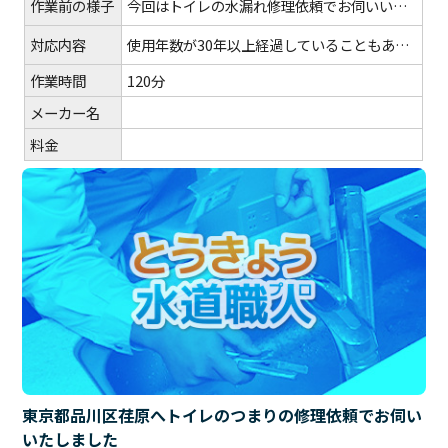
作業前の様子
今回はトイレの水漏れ修理依頼でお伺いい…
対応内容
使用年数が30年以上経過していることもあ…
作業時間
120分
メーカー名
料金
東京都品川区荏原へトイレのつまりの修理依頼でお伺い
いたしました