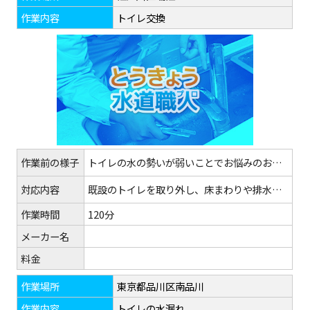
作業内容
トイレ交換
作業前の様子
トイレの水の勢いが弱いことでお悩みのお…
対応内容
既設のトイレを取り外し、床まわりや排水…
作業時間
120分
メーカー名
料金
作業場所
東京都品川区南品川
作業内容
トイレの水漏れ